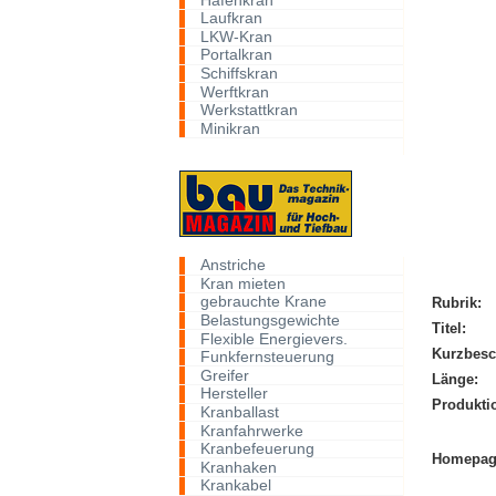
Laufkran
LKW-Kran
Portalkran
Schiffskran
Werftkran
Werkstattkran
Minikran
Anstriche
Kran mieten
gebrauchte Krane
Rubrik:
Belastungsgewichte
Titel:
Flexible Energievers.
Kurzbesc
Funkfernsteuerung
Greifer
Länge:
Hersteller
Produkti
Kranballast
Kranfahrwerke
Kranbefeuerung
Homepag
Kranhaken
Krankabel