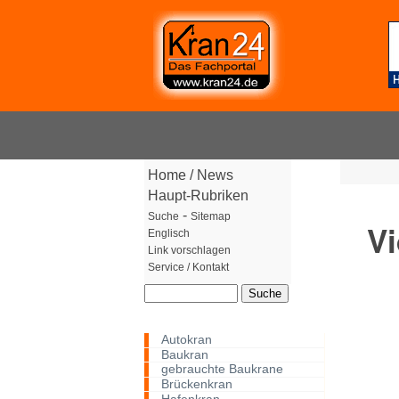
Home
/
News
Haupt-Rubriken
-
Suche
Sitemap
Vi
Englisch
Link vorschlagen
Service / Kontakt
Autokran
Baukran
gebrauchte Baukrane
Brückenkran
Hafenkran