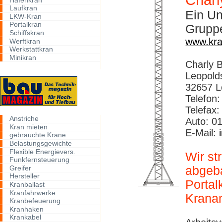
Charl
Laufkran
Ein U
LKW-Kran
Portalkran
Grupp
Schiffskran
www.kra
Werftkran
Werkstattkran
Minikran
Charly 
Leopolds
32657 
Telefon:
Telefax:
Anstriche
Auto: 0
Kran mieten
E-Mail:
gebrauchte Krane
Belastungsgewichte
Flexible Energievers.
Wir st
Funkfernsteuerung
Greifer
abgeba
Hersteller
Portal
Kranballast
Kranfahrwerke
Krana
Kranbefeuerung
Kranhaken
Krankabel