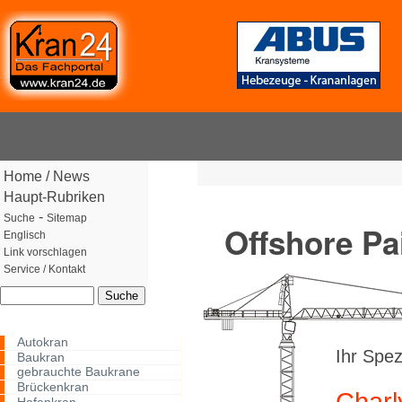
Home
/
News
Haupt-Rubriken
-
Suche
Sitemap
Offshore Pa
Englisch
Link vorschlagen
Service / Kontakt
Autokran
Ihr Spez
Baukran
gebrauchte Baukrane
Brückenkran
Hafenkran