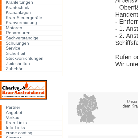
Arbeits
Kranleitungen
- Oberfl
Krantechnik
Krananlagen
Handent
Kran-Steuergeräte
- Entfer
Kranvermietung
Motoren
- 1. Ans
Reparaturen
- 2. Ans
Sachverständige
Schiffsf
Schulungen
Service
Sicherheit
Rufen o
Steckvorrichtungen
Wir unt
Zeitschriften
Zubehör
Unser
dem Kra
Partner
Angebot
Verkauf
Kran-Links
Info-Links
crane coating
Sitemap